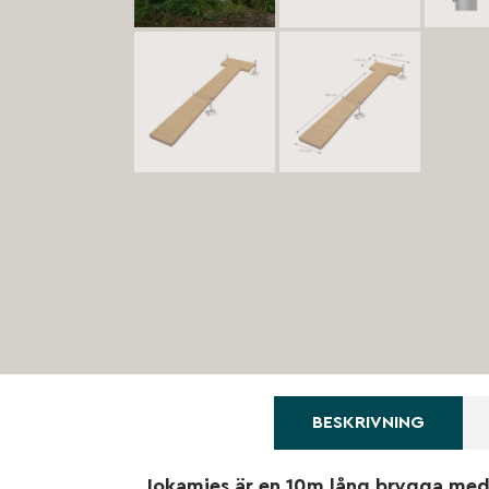
BESKRIVNING
Jokamies är en 10m lång brygga med 