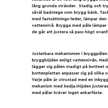
lång grunda stränder. Stadig och tr
såväl badstege som brygg bänk. Tack
med fastsättnings-leder, lämpar den 
vattennivå. Brygga med påle lämpar s
de går att justera så pass högt ovanf
Justerbara mekanismen i bryggpålen g
brygghöjden enligt vattennivån. Med 
lägger sig pålen stadigt på bottnet 
bottenplattan anpassar sig på olika s
Varje påle är utrustad med en inbyggd
mekanism med kedja.Höjden justeras 
med pålar kräver inget ankarfäste.