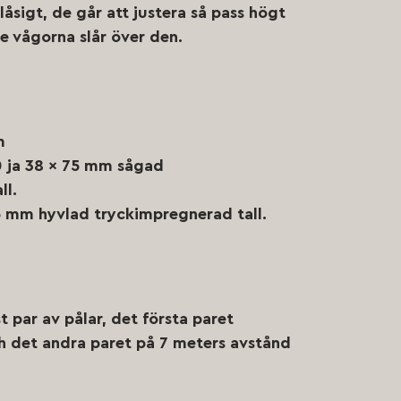
låsigt, de går att justera så pass högt
e vågorna slår över den.
m
 ja 38 x 75 mm sågad
ll.
5 mm hyvlad tryckimpregnerad tall.
t par av pålar, det första paret
h det andra paret på 7 meters avstånd