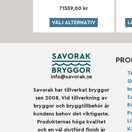
71539,00
kr
VÄLJ ALTERNATIV
L
PRO
T
info@savorak.se
S
b
Savorak har tillverkat bryggor
S
sen 2008. Vid tillverkning av
R
bryggor och bryggtillbehör är
P
kundens behov det viktigaste.
L
Produkternas höga kvalitet
K
och en väl slutförd finish är