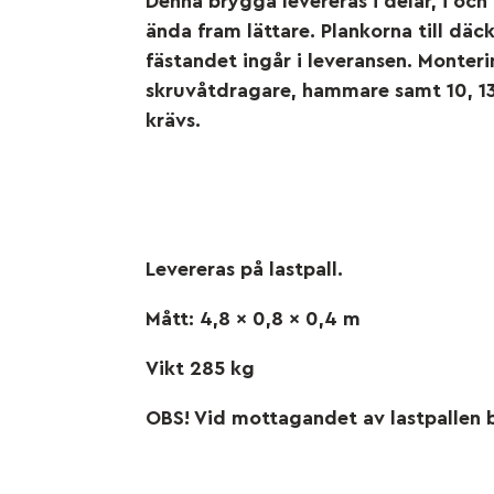
Denna brygga levereras i delar, i och
ända fram lättare. Plankorna till däc
fästandet ingår i leveransen. Monter
skruvåtdragare, hammare samt 10, 13
krävs.
Levereras på lastpall.
Mått: 4,8 x 0,8 x 0,4 m
Vikt 285 kg
OBS! Vid mottagandet av lastpallen 