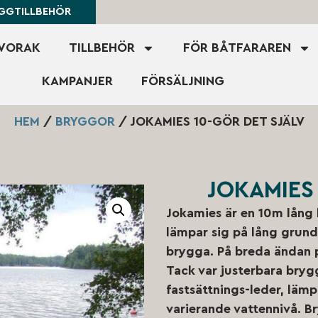
YGGTILLBEHÖR
AVORAK
TILLBEHÖR
FÖR BÅTFARAREN
KAMPANJER
FÖRSÄLJNING
HEM
/
BRYGGOR
/ JOKAMIES 10-GÖR DET SJÄLV
JOKAMIES
Jokamies är en 10m lång
lämpar sig på lång grund
brygga. På breda ändan 
Tack var justerbara bry
fastsättnings-leder, läm
varierande vattennivå. B