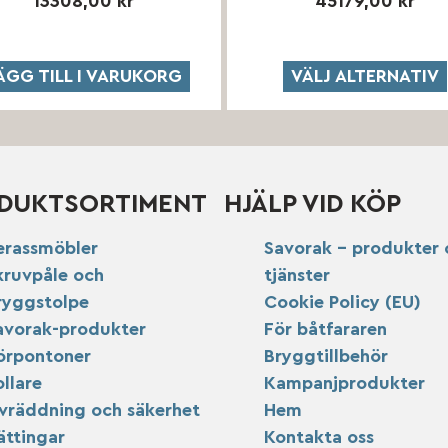
13308,00
kr
45179,00
kr
ÄGG TILL I VARUKORG
VÄLJ ALTERNATIV
DUKTSORTIMENT
HJÄLP VID KÖP
erassmöbler
Savorak – produkter 
kruvpåle och
tjänster
ryggstolpe
Cookie Policy (EU)
avorak-produkter
För båtfararen
örpontoner
Bryggtillbehör
ollare
Kampanjprodukter
ivräddning och säkerhet
Hem
ättingar
Kontakta oss