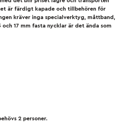
 med det blir priset lägre och transporten
ket är färdigt kapade och tillbehören för
ingen kräver inga specialverktyg, måttband,
 och 17 mm fasta nycklar är det ända som
behövs 2 personer.