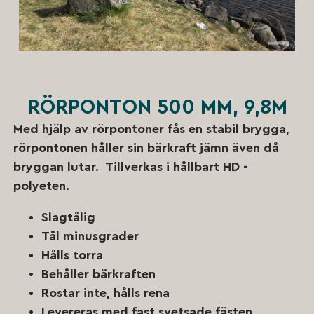
RÖRPONTON 500 MM, 9,8M
Med hjälp av rörpontoner fås en stabil brygga,
rörpontonen håller sin bärkraft jämn även då
bryggan lutar. Tillverkas i hållbart HD -
polyeten.
Slagtålig
Tål minusgrader
Hålls torra
Behåller bärkraften
Rostar inte, hålls rena
Levereras med fast svetsade fästen