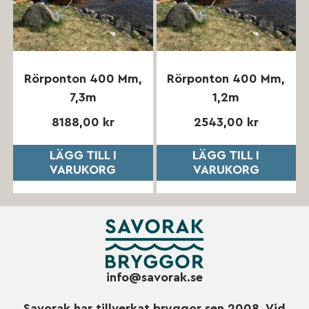
Rörponton 400 Mm,
Rörponton 400 Mm,
7,3m
1,2m
8188,00
kr
2543,00
kr
LÄGG TILL I
LÄGG TILL I
VARUKORG
VARUKORG
info@savorak.se
Savorak har tillverkat bryggor sen 2008. Vid